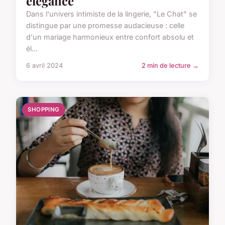
élégance
Dans l'univers intimiste de la lingerie, "Le Chat" se
distingue par une promesse audacieuse : celle
d'un mariage harmonieux entre confort absolu et
él...
6 avril 2024
2 min de lecture →
SHOPPING