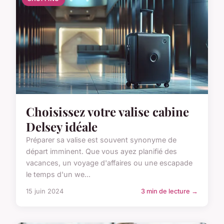
Choisissez votre valise cabine
Delsey idéale
Préparer sa valise est souvent synonyme de
départ imminent. Que vous ayez planifié des
vacances, un voyage d'affaires ou une escapade
le temps d'un we...
15 juin 2024
3 min de lecture →