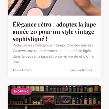
Élégance rétro : adoptez la jupe
année 20 pour un style vintage
sophistiqué !
Redécouvrez l'élégance intemporelle des années
20 avec une touche moderne ! Loin d'être figée
dans le passé, la jupe rétro se réinvente et s'offre
une...
12 avril 2024
3 min de lecture →
SHOPPING